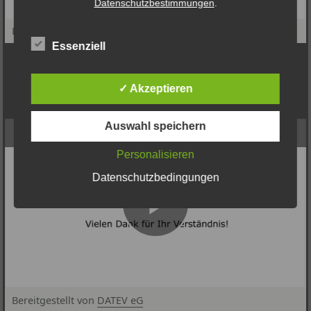
Datenschutzbestimmungen
.
Bereitgestellt von
DATEV eG
Essenziell
© DATEV eG, alle Rechte vorbehalten
Ordnungsgemäße Kassenführung
✓ Akzeptieren
Auswahl speichern
Ordnungsgemäße Kassenführung
Personalisieren
Datenschutzbedingungen
Bereitgestellt von
DATEV eG