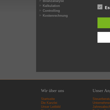
Bilanzanalyse
Kalkulation
Es
Controlling
Kostenrechnung
Wir über uns
Unser An
Startseite
Steuerberat
Die Kanzlei
Unternehme
Unser Leitbild
Jahresabsc