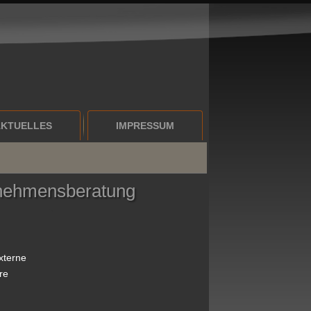
AKTUELLES
IMPRESSUM
ernehmensberatung
xterne
re