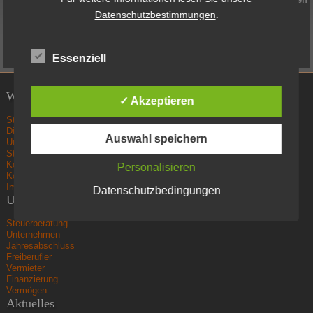
Erstellung von Jahresabschlüssen mit umfassenden
Datenschutzbestimmungen
.
Prüfungshandlungen
Finanzbuchhaltungen
Lohnbuchhaltungen
Essenziell
Wir über uns
✓ Akzeptieren
Startseite
Die Kanzlei
Auswahl speichern
Unser Leitbild
Standort
Kontakt
Personalisieren
Kooperation
Impressum
Datenschutzbedingungen
Unser Angebot
Steuerberatung
Unternehmen
Jahresabschluss
Freiberufler
Vermieter
Finanzierung
Vermögen
Aktuelles