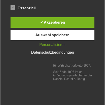
Wirtschaftsprüfer – Steuerberater
Essenziell
Herr Diplom-Kaufmann Christian
Rettig hat sein Studium an der
✓ Akzeptieren
Universität Mannheim
abgeschlossen. Nach dem
Studium war Herr Rettig
Mitarbeiter einer
Auswahl speichern
Wirtschaftsprüfungs-gesellschaft.
Personalisieren
Die Bestellung zum Steuerberater
durch das Baden-
Württembergische Ministerium für
Datenschutzbedingungen
Diplom-Kaufmann
Finanzen erfolgte 1994. Die
Christian Rettig
Bestellung zum Wirtschaftsprüfer
durch das Hessische Ministerium
für Wirtschaft erfolgte 1997.
Seit Ende 1996 ist er
Gründungsgesellschafter der
Kanzlei Dostal & Rettig.