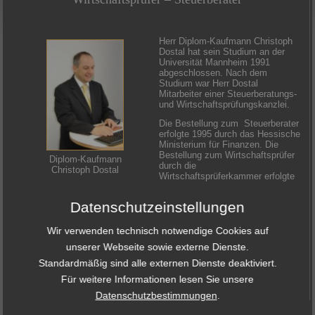
Herr Diplom-Kaufmann Christoph
Dostal hat sein Studium an der
Universität Mannheim 1991
abgeschlossen. Nach dem
Studium war Herr Dostal
Mitarbeiter einer Steuerberatungs-
und Wirtschaftsprüfungskanzlei.
Die Bestellung zum Steuerberater
erfolgte 1995 durch das Hessische
Ministerium für Finanzen. Die
Bestellung zum Wirtschaftsprüfer
Diplom-Kaufmann
durch die
Christoph Dostal
Wirtschaftsprüferkammer erfolgte
2002.
Datenschutzeinstellungen
Seit Ende 1996 ist er
Gründungsgesellschafter der
Kanzlei Dostal & Rettig
Wir verwenden technisch notwendige Cookies auf
unserer Webseite sowie externe Dienste.
Standardmäßig sind alle externen Dienste deaktiviert.
Für weitere Informationen lesen Sie unsere
Datenschutzbestimmungen
.