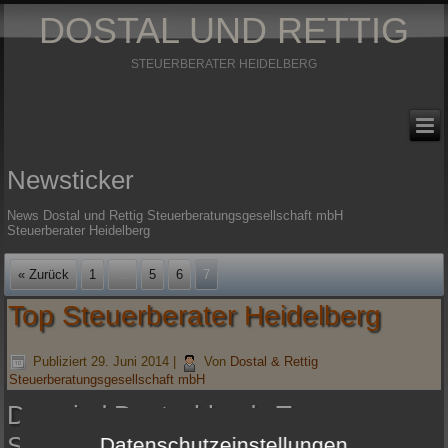
DOSTAL UND RETTIG
STEUERBERATER HEIDELBERG
Newsticker
News Dostal und Rettig Steuerberatungsgesellschaft mbH
Steuerberater Heidelberg
« Zurück
1
…
5
6
7
Top Steuerberater Heidelberg
Publiziert
29. Juni 2014
|
Von
Dostal & Rettig
Steuerberatungsgesellschaft mbH
Das sind Deutschlands Top-
Steuerberater
Datenschutzeinstellungen