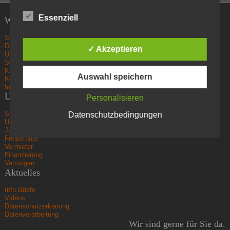
Essenziell
Wir über uns
Startseite
Die Kanzlei
✓ Akzeptieren
Unser Leitbild
Standort
Kontakt
Auswahl speichern
Kooperation
Impressum
Unser Angebot
Personalisieren
Steuerberatung
Datenschutzbedingungen
Unternehmen
Jahresabschluss
Freiberufler
Vermieter
Finanzierung
Vermögen
Aktuelles
Info Briefe
Videos
Datenschutzerklärung
Datenverarbeitung
Wir sind gerne für Sie da.