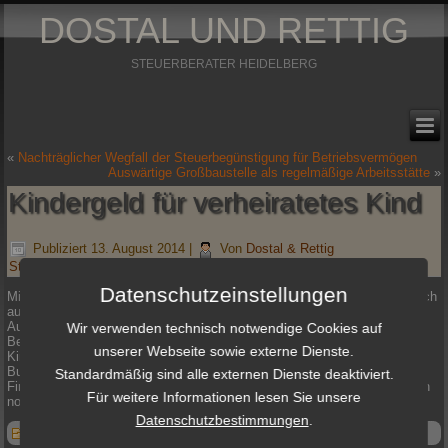
DOSTAL UND RETTIG
STEUERBERATER HEIDELBERG
«
Nachträglicher Wegfall der Steuerbegünstigung für Betriebsvermögen
Auswärtige Großbaustelle als regelmäßige Arbeitsstätte
»
Kindergeld für verheiratetes Kind
Publiziert
13. August 2014
|
Von
Dostal & Rettig
Steuerberatungsgesellschaft mbH
Datenschutzeinstellungen
Mit Wegfall der Einkommens- und Bezügegrenze ab 2012 ist ein Anspruch
auf Ehegattenunterhalt eines verheirateten, nicht behinderten, in
Ausbildung befindlichen Kindes für das Kindergeld nicht mehr von
Wir verwenden technisch notwendige Cookies auf
Bedeutung. Die Eltern haben deshalb grundsätzlich einen
unserer Webseite sowie externe Dienste.
Kindergeldanspruch. Mit dieser Entscheidung bestätigt der
Bundesfinanzhof seine bereits mehrfach geäußerte Auffassung. Die
Standardmäßig sind alle externen Dienste deaktiviert.
Finanzverwaltung wendet zwischenzeitlich diese Rechtsprechung in allen
Für weitere Informationen lesen Sie unsere
noch nicht bestandskräftigen Fällen an.
Datenschutzbestimmungen
.
Veröffentlicht unter
Newsticker