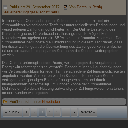
Publiziert
29. September 2017
|
Von
Dostal & Rettig
Steuerberatungsgesellschaft mbH
In einem vom Oberlandesgericht Köln entschiedenen Fall bot ein
Stromanbieter verschiedene Tarife mit unterschiedlichen Bedingungen und
verschiedenen Zahlungsmöglichkeiten an. Bei Online Bestellung des
Basistarifs gab es für Verbraucher allerdings nur die Möglichkeit,
Kontodaten anzugeben und ein SEPA-Lastschriftmandat zu erteilen. Der
Stromanbieter begründete die Einschränkung in diesem Tarif damit, dass
bei dieser Zahlungsart die Überwachung des Zahlungsverkehrs einfacher
ist und die dadurch eingesparten Kosten an die Kunden weitergegeben
werden.
Das Gericht untersagte diese Praxis, weil sie gegen die Vorgaben des
Energiewirtschaftsgesetzes verstößt. Danach müssen Haushaltskunden
vor Vertragsabschluss für jeden Tarif verschiedene Zahlungsmöglichkeiten
angeboten werden. Ansonsten würden Kunden, die über kein Konto
verfügen, vom günstigen Basistarif ausgeschlossen und damit
unangemessen benachteiligt. Im Übrigen könne der Stromanbieter
Mehrkosten, die durch Nutzung aufwändigerer Zahlungsweisen entstehen,
an den Kunden weitergeben.
Veröffentlicht unter
Newsticker
« Zurück
1
2
3
4
5
…
7
Weiter »