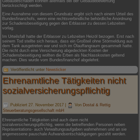
Gebäudeschäden können allenfalls bei der Gebäudebewertung
berücksichtigt werden.
Eine Ausnahme von diesem Grundsatz ergibt sich nach einem Urteil des
Bundesfinanzhofs, wenn eine rechtsverbindliche behördliche Anordnung
zur Schadensbeseitigung gegen den Erblasser zu dessen Lebzeiten
vorlag.
Im Urteilsfall hatte der Erblasser zu Lebzeiten Heizöl bezogen. Erst nach
seinem Tod stellte sich heraus, dass ein Großteil ohne Störmeldung aus
dem Tank ausgetreten war und sich im Ölauffangraum gesammelt hatte.
Die nicht durch eine Versicherung abgedeckten Kosten der
Schadensbeseitigung wollten die Erben als Nachlasskosten geltend
machen. Dies wurde vom Bundesfinanzhof abgelehnt.
Veröffentlicht unter
Newsticker
Ehrenamtliche Tätigkeiten nicht
sozialversicherungspflichtig
Publiziert
27. November 2017
|
Von
Dostal & Rettig
Steuerberatungsgesellschaft mbH
Ehrenamtliche Tätigkeiten sind auch dann nicht
sozialversicherungspflichtig, wenn die betreffenden Personen neben
Repräsentations- auch Verwaltungsaufgaben wahrnehmen und an sie
angemessene pauschale Aufwandsentschädigungen gezahlt werden.