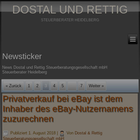
DOSTAL UND RETTIG
STEUERBERATER HEIDELBERG
Newsticker
News Dostal und Rettig Steuerberatungsgesellschaft mbH
Steuerberater Heidelberg
« Zurück
1
2
3
4
5
…
7
Weiter »
Privatverkauf bei eBay ist dem
Inhaber des eBay-Nutzernamens
zuzurechnen
Publiziert
1. August 2018
|
Von
Dostal & Rettig
Steuerberatungsgesellschaft mbH