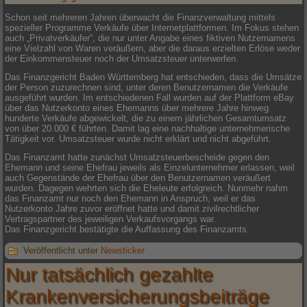
Schon seit mehreren Jahren überwacht die Finanzverwaltung mittels
spezieller Programme Verkäufe über Internetplattformen. Im Fokus stehen
auch „Privatverkäufer“, die nur unter Angabe eines fiktiven Nutzernamens
eine Vielzahl von Waren veräußern, aber die daraus erzielten Erlöse weder
der Einkommensteuer noch der Umsatzsteuer unterwerfen.
Das Finanzgericht Baden Württemberg hat entschieden, dass die Umsätze
der Person zuzurechnen sind, unter deren Benutzernamen die Verkäufe
ausgeführt wurden. Im entschiedenen Fall wurden auf der Plattform eBay
über das Nutzerkonto eines Ehemanns über mehrere Jahre hinweg
hunderte Verkäufe abgewickelt, die zu einem jährlichen Gesamtumsatz
von über 20.000 € führten. Damit lag eine nachhaltige unternehmerische
Tätigkeit vor. Umsatzsteuer wurde nicht erklärt und nicht abgeführt.
Das Finanzamt hatte zunächst Umsatzsteuerbescheide gegen den
Ehemann und seine Ehefrau jeweils als Einzelunternehmer erlassen, weil
auch Gegenstände der Ehefrau über den Benutzernamen veräußert
wurden. Dagegen wehrten sich die Eheleute erfolgreich. Nunmehr nahm
das Finanzamt nur noch den Ehemann in Anspruch, weil er das
Nutzerkonto Jahre zuvor eröffnet hatte und damit zivilrechtlicher
Vertragspartner des jeweiligen Verkaufsvorgangs war.
Das Finanzgericht bestätigte die Auffassung des Finanzamts.
Veröffentlicht unter
Newsticker
Nur tatsächlich gezahlte
Krankenversicherungsbeiträge