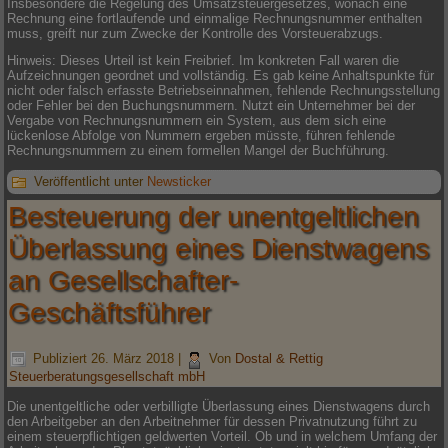
Insbesondere die Regelung des Umsatzsteuergesetzes, wonach eine
Rechnung eine fortlaufende und einmalige Rechnungsnummer enthalten
muss, greift nur zum Zwecke der Kontrolle des Vorsteuerabzugs.
Hinweis: Dieses Urteil ist kein Freibrief. Im konkreten Fall waren die
Aufzeichnungen geordnet und vollständig. Es gab keine Anhaltspunkte für
nicht oder falsch erfasste Betriebseinnahmen, fehlende Rechnungsstellung
oder Fehler bei den Buchungsnummern. Nutzt ein Unternehmer bei der
Vergabe von Rechnungsnummern ein System, aus dem sich eine
lückenlose Abfolge von Nummern ergeben müsste, führen fehlende
Rechnungsnummern zu einem formellen Mangel der Buchführung.
Veröffentlicht unter
Newsticker
Besteuerung der unentgeltlichen
Überlassung eines Dienstwagens
an Gesellschafter-
Geschäftsführer
Publiziert
26. März 2018
|
Von
Dostal & Rettig
Steuerberatungsgesellschaft mbH
Die unentgeltliche oder verbilligte Überlassung eines Dienstwagens durch
den Arbeitgeber an den Arbeitnehmer für dessen Privatnutzung führt zu
einem steuerpflichtigen geldwerten Vorteil. Ob und in welchem Umfang der