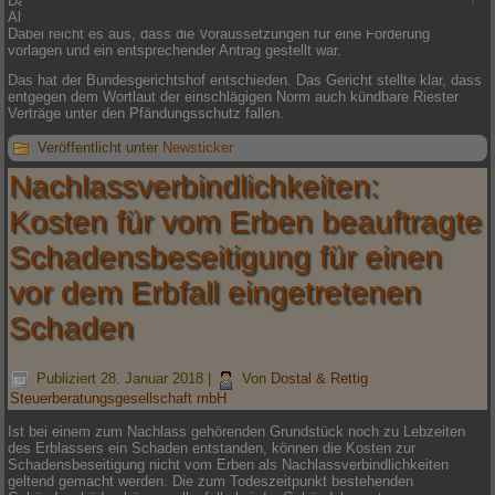
Das in einem Riester-Vertrag angesparte Kapital ist unpfändbar, wenn die
Altersvorsorge auch tatsächlich durch eine Zulage gefördert worden ist.
Dabei reicht es aus, dass die Voraussetzungen für eine Förderung
vorlagen und ein entsprechender Antrag gestellt war.
Das hat der Bundesgerichtshof entschieden. Das Gericht stellte klar, dass
entgegen dem Wortlaut der einschlägigen Norm auch kündbare Riester
Verträge unter den Pfändungsschutz fallen.
Veröffentlicht unter
Newsticker
Nachlassverbindlichkeiten:
Kosten für vom Erben beauftragte
Schadensbeseitigung für einen
vor dem Erbfall eingetretenen
Schaden
Publiziert
28. Januar 2018
|
Von
Dostal & Rettig
Steuerberatungsgesellschaft mbH
Ist bei einem zum Nachlass gehörenden Grundstück noch zu Lebzeiten
des Erblassers ein Schaden entstanden, können die Kosten zur
Schadensbeseitigung nicht vom Erben als Nachlassverbindlichkeiten
geltend gemacht werden. Die zum Todeszeitpunkt bestehenden