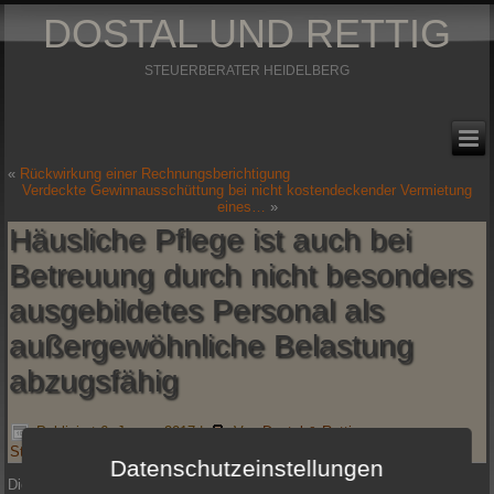
DOSTAL UND RETTIG
STEUERBERATER HEIDELBERG
«
Rückwirkung einer Rechnungsberichtigung
Verdeckte Gewinnausschüttung bei nicht kostendeckender Vermietung
eines…
»
Häusliche Pflege ist auch bei
Betreuung durch nicht besonders
ausgebildetes Personal als
außergewöhnliche Belastung
abzugsfähig
Publiziert
6. Januar 2017
|
Von
Dostal & Rettig
Steuerberatungsgesellschaft mbH
Datenschutzeinstellungen
Die Abzugsfähigkeit von Aufwendungen für Pflegeleistungen hängt nicht