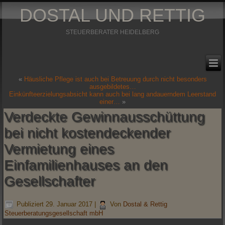
DOSTAL UND RETTIG
STEUERBERATER HEIDELBERG
«
Häusliche Pflege ist auch bei Betreuung durch nicht besonders
ausgebildetes…
Einkünfteerzielungsabsicht kann auch bei lang andauerndem Leerstand
einer…
»
Verdeckte Gewinnausschüttung
bei nicht kostendeckender
Vermietung eines
Einfamilienhauses an den
Gesellschafter
Publiziert
29. Januar 2017
|
Von
Dostal & Rettig
Steuerberatungsgesellschaft mbH